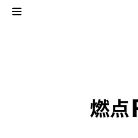
Skip
Skip
TAG ARCHIVES:
香港贝浩登
to
to
primary
secondary
content
content
繁
藝
首頁
術
家，
關於燃點
城
市，
燃點商店
畫
展，
燃點訂閱
博
物
館，
作