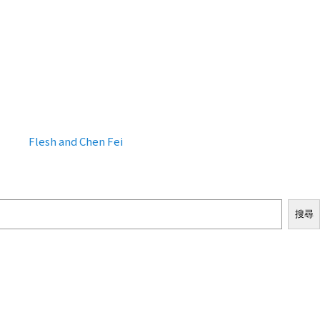
Flesh and Chen Fei
搜尋