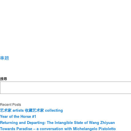
者
專題
搜尋
Recent Posts
艺术家 artists 收藏艺术家 collecting
Year of the Horse #1
Returning and Departing: The Intangible State of Wang Zhiyuan
Towards Paradise – a conversation with Michelangelo Pistoletto