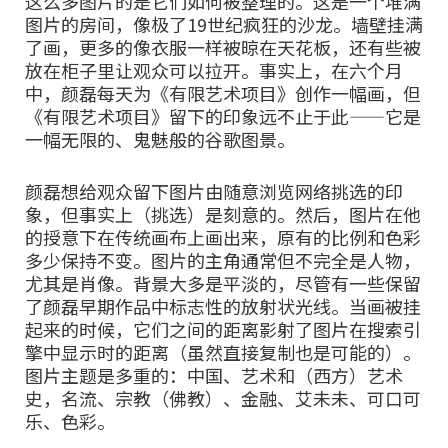
这么多图片的是它们如何被整理的。这是一个堆满
图片的房间，像极了19世纪疯狂的沙龙。墙壁挂满
了画，更多的像衣服一样被晾在天花板，还有些被
放在柜子里让观众可以拉开。事实上，在六个月
中，颜磊每天为《有限艺术项目》创作一幅画，但
《有限艺术项目》留下的印象远不止于此——它是
一幅无限的、鬼魅般的谷歌图景。
颜磊想给观众留下图片由随意浏览网络挑选的印
象，但事实上（挑选）是刻意的。然后，图片在他
的授意下在传统画布上画出来，原有的比例和色彩
多少保持不变。图片的主角通常但不完全是人物，
尤其是肖像。背景大多是平淡的，尽管有一些保留
了颜磊早期作品中标志性的放射状光线。当画被挂
起来的时候，它们之间的距离影射了图片在搜索引
擎中显示时的距离（虽然直接复制也是可能的）。
图片主题是多重的：中国、艺术和（西方）艺术
史，名流、宗教（佛教）、金融、艾未未、可口可
乐、色彩。