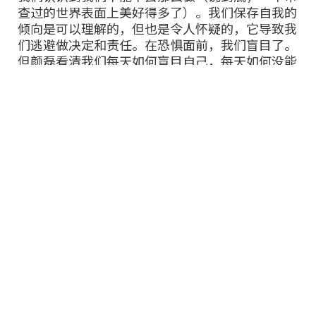
查过的世界表面上美好得多了）。我们保存自我的
倾向是可以理解的，但也是令人怀疑的，它导致我
们逃避做决定和责任。在恐惧面前，我们盲目了。
但颜磊看清我们每天如何盲目自己，每天如何没能
去真正地去看，如何一扫而过，然后遗忘，继而在
明亮饰品的鸦片和舒适的愿望中寻找安慰。
但颜磊的机器还有另一面。对每张仍然存在于相机
手机记忆卡、搜索引擎上的图像来说，它们是鲍德
里亚式的幻影、图片搜索算法的索引。这是图片的
来世、是日冕，它们从来没有被完全忘记，但也从
未完全被理解。
只是《甜品》
周铁海的《甜品》是由周选择、助手完成的系列上
百幅绘画，各式甜品“代表了” 各式社会职业：
外交官（diplomat）， 法官（judge），部长