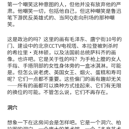
第一个嘲笑这种意图的人，但他并没有放弃他的严
肃。他嘲笑一切，包括他自己，但这种嘲笑是鲁迅
笔下游民反英雄式的、当阿Q走向刑场的那种嘲
笑。
这是政治的吗？这里的画有毛泽东、唐宁街10号的
门、建设中的北京CCTV电视塔、本拉登被刺杀时
的希拉里•克林顿，以及法国前总统萨科齐的画
像。也许吧。它是关于性的吗？为手枪上膛的女人
手指、手捂阴部的女性身体旁的一盒冰淇淋。可能
是。但怎么说老虎、英国女王、烟火、蛋糕和寿司
呢？它们一点都不重要。这些偏门的画有趣却无关
——所有的画都可以换种方式挂起来、它们有无限
的换位的可能。不管怎么说，它们不再存在。
洞穴
想象一下在这房间会是怎样吧。它是一个洞穴、柏
拉图的洞穴，一个庞大的美术馆，一个“多产艺术