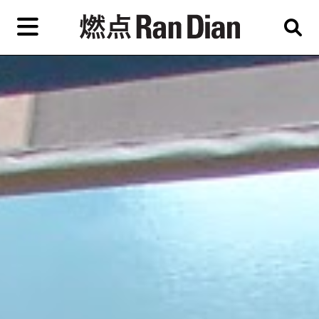
Skip
to
primary
专题
评论
新闻
content
EN
简
繁
艺
首页
术
家，
关于燃点
城
市，
燃点商店
画
展，
燃点订阅
博
物
馆，
作