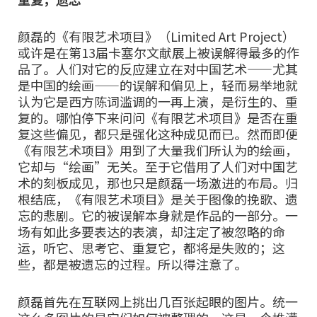
颜磊的《有限艺术项目》（Limited Art Project）
或许是在第13届卡塞尔文献展上被误解得最多的作
品了。人们对它的反应建立在对中国艺术——尤其
是中国的绘画——的误解和偏见上，轻而易举地就
认为它是西方陈词滥调的一再上演，是衍生的、重
复的。哪怕停下来问问《有限艺术项目》是否在重
复这些偏见，都只是强化这种成见而已。然而即便
《有限艺术项目》用到了大量我们所认为的绘画，
它却与“绘画”无关。至于它借用了人们对中国艺
术的刻板成见，那也只是颜磊一场激进的布局。归
根结底，《有限艺术项目》是关于图像的挽歌、遗
忘的悲剧。它的被误解本身就是作品的一部分。一
场有如此多要表达的表演，却注定了被忽略的命
运，听它、思考它、重复它，都将是失败的；这
些，都是被遗忘的过程。所以得注意了。
颜磊首先在互联网上挑出几百张起眼的图片。统一