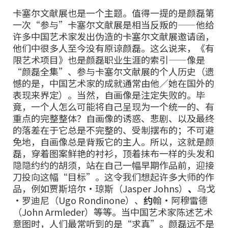
卡塞尔文献展也是一个主题。值得一提的是颜磊第
一次“参与”卡塞尔文献展是相当反叛的——他给
许多中国艺术家发出伪造的卡塞尔文献展邀请函，
他们中很多人至今没有原谅颜磊。这么说来，《有
限艺术项目》也是颜磊职业生涯的索引——像是
“颜磊全集”、参与卡塞尔文献展的个人历史（遗
憾的是，中国艺术家的成就通常由他／她在国外的
表现来界定）。当然，自画像是注定失败的。毕
竟，一个人怎么可能将自己呈现为一个统一的、有
重点的完整整体？自画像的诱惑、悲剧、以及最终
的落差在于它总是不完整的、受制摆布的；不可避
免地，自画像总是背叛它的主人。所以，这就是颜
磊，穿着图案鲜艳的衬衫，顶着抹布一样的头发和
隐隐约约的胡须，站在自己一幅早期作品前，迎接
刀投向这幅“目标”。这令我们想起许多大师的作
品，例如贾斯培尔•琼斯（Jasper Johns）
、
乌戈
•罗迪尼（Ugo Rondinone）、
约
翰•阿穆雷德
（John Armleder）等等。当中国艺术家陈述艺术
意图时，人们最常听到的是“求真”。颜磊远不是