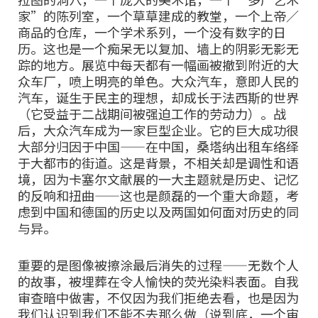
家”的陈列室，一个草草建成的教堂，一个上帝／
商品的仓库，一个学术系列，一个没有数字的日
历。这也是一个痴呆无以复加、墙上的阴影无影无
踪的地方。展览中每天都有一幅画被撤到附近的大
众车厂，喷上明亮的单色。大众汽车，意即人民的
汽车，诞生于民主的理想，却成长于法西斯的世界
（它受益于二战期间被强迫工作的劳动力）。战
后，大众汽车成为一家巨型企业。它的巨大成功很
大部分归因于中国——在中国，桑塔纳出租车络绎
于大都市的街道。这是背景，不相关却是调性和语
境，因为卡塞尔文献展的一大主题就是历史、记忆
的反响和扭曲——这也是颜磊的一个重大命题，考
虑到中国和德国的历史以及两国如何面对历史的同
与异。
重要的是图像被擦涂最后消失的过程——无数个人
的故事，被埋葬在令人愉快的荧光染料表面。自我
审查暗中做害，不仅因为我们拒绝去看，也是因为
我们认识到我们不能不去那么做（说到底，一个审