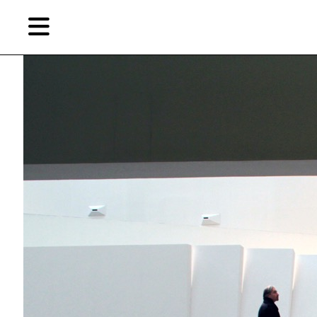
Skip
Skip
TAG ARCHIVES:
安吉拉·赫拉尔迪
to
to
primary
secondary
content
content
EN
简
艺
首页
术
家，
关于燃点
城
市，
燃点商店
画
展，
燃点订阅
博
物
馆，
作