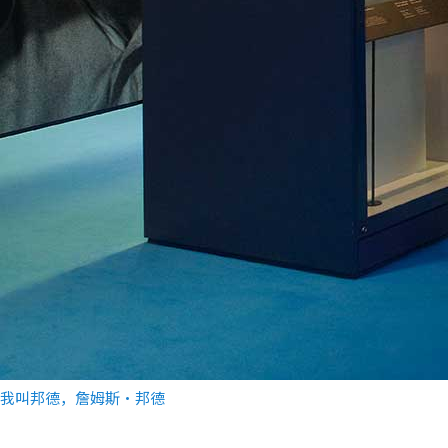
我叫邦德，詹姆斯•邦德