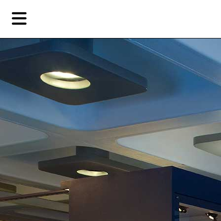
Skip
Skip
TAG ARCHIVES:
詹姆斯•邦德
to
to
primary
secondary
评论
content
content
EN
简
艺
首页
术
家，
关于燃点
城
市，
燃点商店
画
展，
燃点订阅
博
物
馆，
作