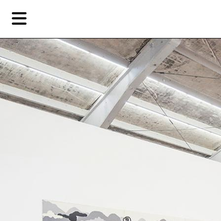
Skip
Skip
TAG ARCHIVES:
陈飞
to
to
primary
secondary
评论
content
content
简
艺
首页
术
家，
关于燃点
城
市，
燃点商店
画
展，
燃点订阅
博
物
馆，
作