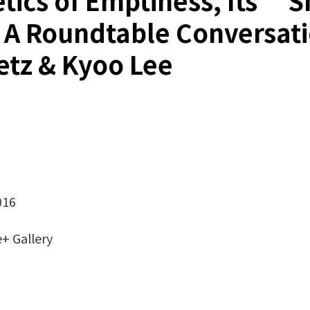
tics of Emptiness, Its “
 A Roundtable Conversati
etz & Kyoo Lee
016
+ Gallery