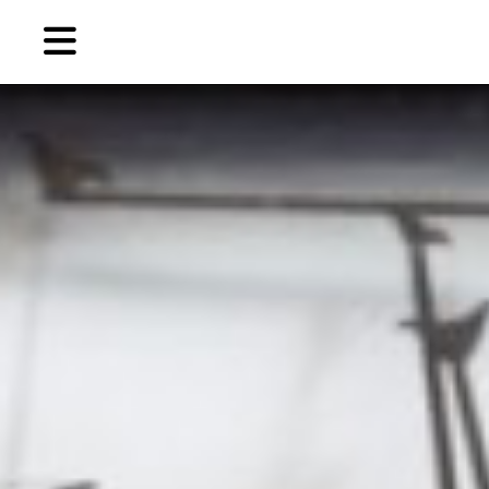
Skip
to
primary
content
EN
简
繁
藝
首頁
術
家，
關於燃點
城
市，
燃點商店
畫
展，
燃點訂閱
博
物
館，
作