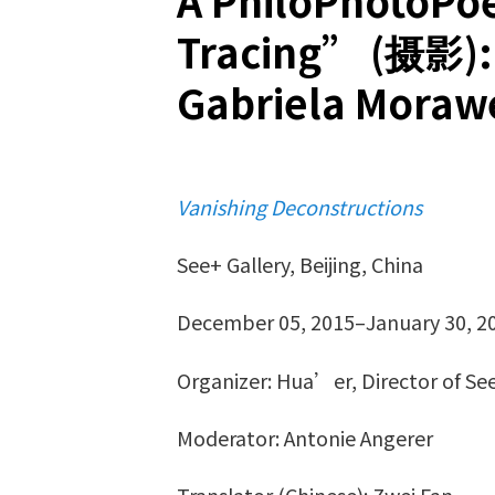
A PhiloPhotoPoe
Tracing” (摄影):
Gabriela Moraw
Vanishing Deconstructions
See+ Gallery, Beijing, China
December 05, 2015–January 30, 2
Organizer: Hua’er, Director of See
Moderator: Antonie Angerer