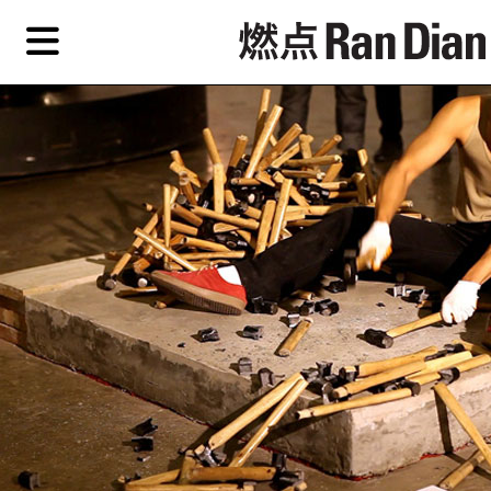
Skip
Skip
TAG ARCHIVES:
FERDIE JU
to
to
primary
secondary
专题
专题
评论
新
content
content
简
艺
首页
术
家，
关于燃点
城
市，
燃点商店
画
展，
燃点订阅
博
物
馆，
作