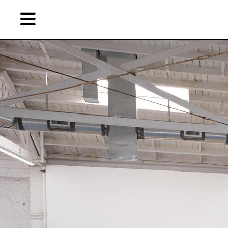
Skip
Skip
TAG ARCHIVES:
GARAGE ITALIA CUSTOMS
to
to
primary
secondary
评论
content
content
EN
简
艺
首页
术
家，
关于燃点
城
市，
燃点商店
画
展，
燃点订阅
博
物
馆，
作