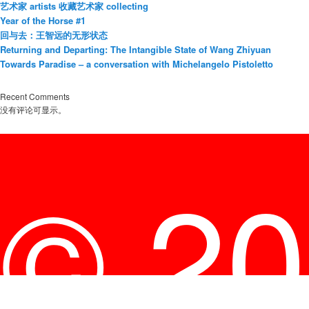
艺术家 artists 收藏艺术家 collecting
Year of the Horse #1
回与去：王智远的无形状态
Returning and Departing: The Intangible State of Wang Zhiyuan
Towards Paradise – a conversation with Michelangelo Pistoletto
Recent Comments
没有评论可显示。
© 2