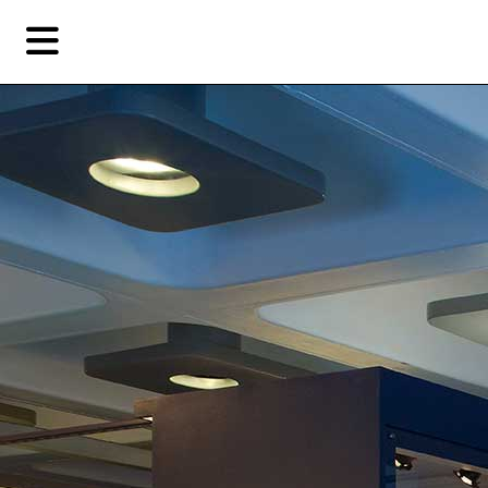
Skip
Skip
TAG ARCHIVES:
Q
to
to
primary
secondary
评论
content
content
EN
简
艺
首页
术
家，
关于燃点
城
市，
燃点商店
画
展，
燃点订阅
博
物
馆，
作