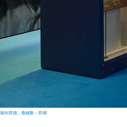
我叫邦德，詹姆斯•邦德